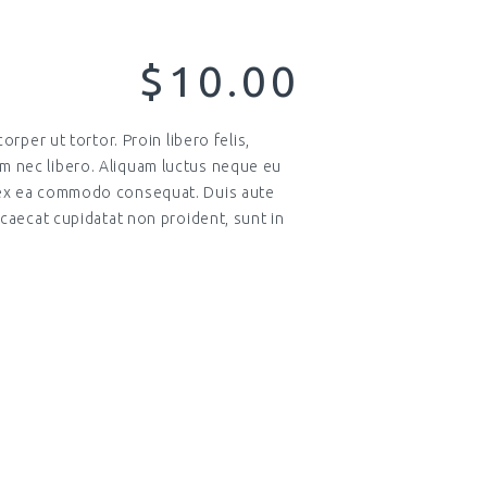
$10.00
orper ut tortor. Proin libero felis,
um nec libero. Aliquam luctus neque eu
ip ex ea commodo consequat. Duis aute
occaecat cupidatat non proident, sunt in