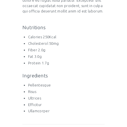
dolore eu fugiat nulla pariatur. Excepteur sint
occaecat cupidatat non proident, sunt in culpa
qui officia deserunt mollit anim id est laborum.
Nutritions
Calories 250Kcal
Cholesterol 50mg
Fiber 2.0g
Fat 3.0g
Protein 1.7g
Ingredients
Pellentesque
Risus
Ultrices
Efficitur
Ullamcorper