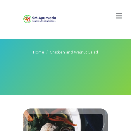
Home
Chicken and Walnut Salad