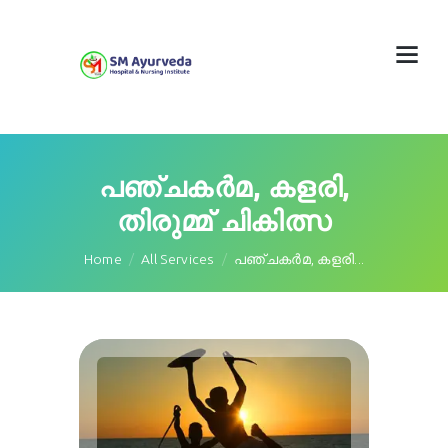
പഞ്ചകർമ, കളരി,
തിരുമ്മ് ചികിത്സ
Home
All Services
പഞ്ചകർമ, കളരി...