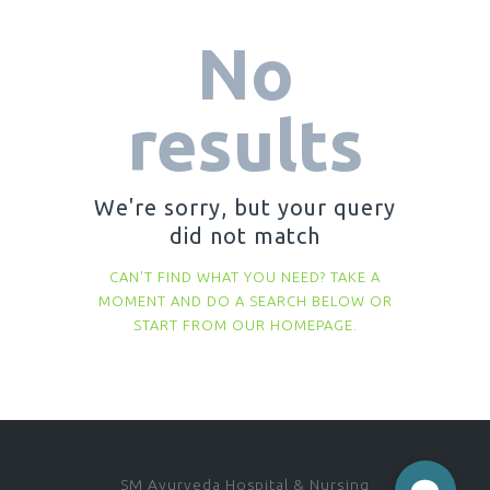
No
results
We're sorry, but your query
did not match
CAN'T FIND WHAT YOU NEED? TAKE A
MOMENT AND DO A SEARCH BELOW OR
START FROM
OUR HOMEPAGE
.
SM Ayurveda Hospital & Nursing