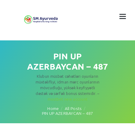
PIN UP
AZERBAYCAN – 487
Klubun müsbət cəhətləri oyunların
müxtəlifliyi, idman mərc oyunlarının
mövcudluğu, yüksək keyfiyyətli
dəstək və sərfəli bonus sistemidir. –
mostbet new account
Home
All Posts
PIN UP AZERBAYCAN – 487