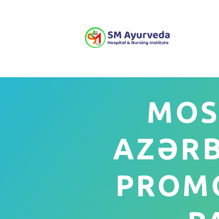
MOS
AZƏR
PROM