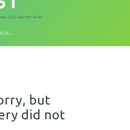
51
əsi üçün təqdim edilir.
bet...
orry, but
ery did not