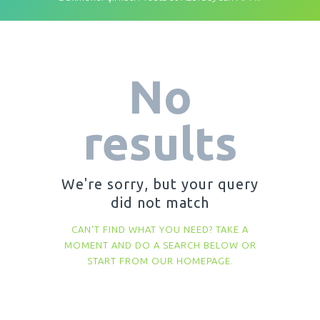
No
results
We're sorry, but your query
did not match
CAN'T FIND WHAT YOU NEED? TAKE A
MOMENT AND DO A SEARCH BELOW OR
START FROM
OUR HOMEPAGE
.