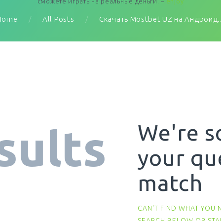
сможете играть на реальные деньги. –
enjoy
Home
All Posts
Скачать Mostbet UZ на Андроид..
We're s
sults
your qu
match
CAN'T FIND WHAT YOU 
SEARCH BELOW OR ST