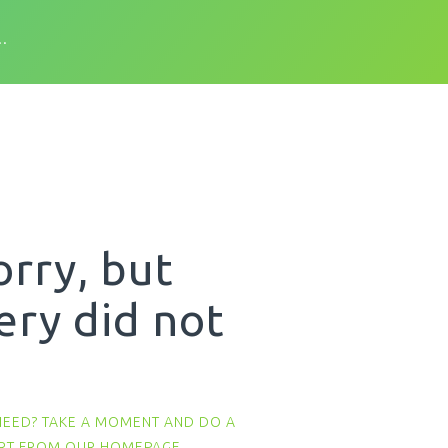
.
orry, but
ery did not
NEED? TAKE A MOMENT AND DO A
ART FROM
OUR HOMEPAGE
.