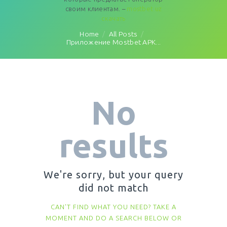
своим клиентам. –
mostbet uz
скачать
Home
All Posts
Приложение Mostbet APK...
No
results
We're sorry, but your query
did not match
CAN'T FIND WHAT YOU NEED? TAKE A
MOMENT AND DO A SEARCH BELOW OR